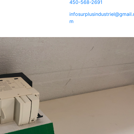
450-568-2691
infosurplusindustriel@gmail.
m