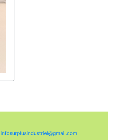
:
infosurplusindustriel@gmail.com