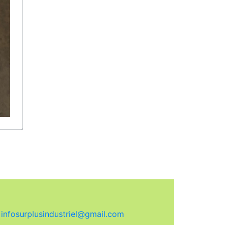
:
infosurplusindustriel@gmail.com