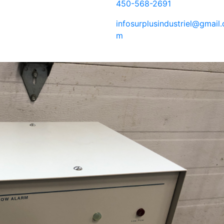
450-568-2691
infosurplusindustriel@gmail.
m