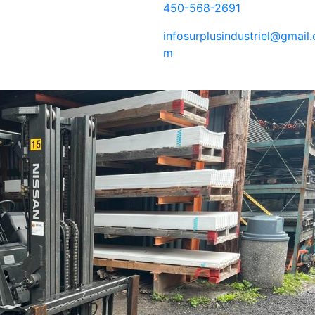
450-568-2691
infosurplusindustriel@gmail.
m