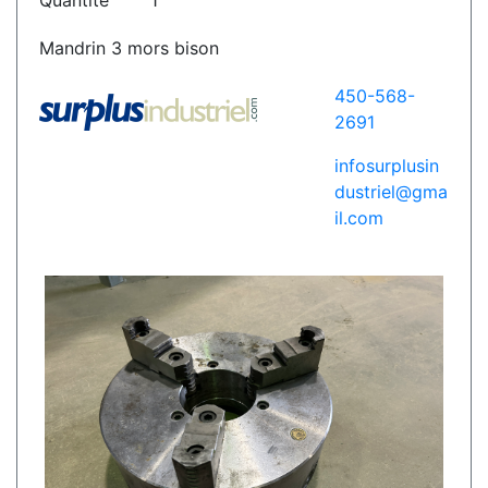
Quantité
1
Mandrin 3 mors bison
450-568-
2691
infosurplusin
dustriel@gma
il.com