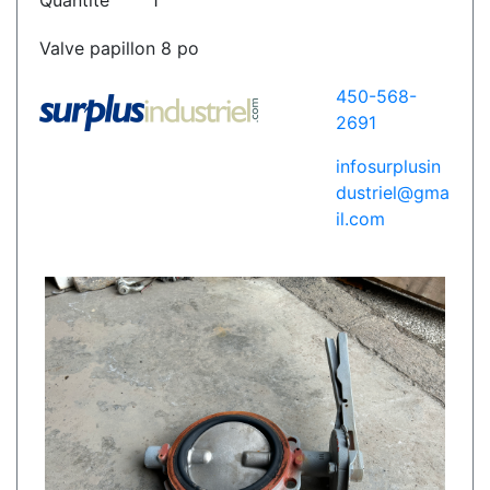
Quantité
1
Valve papillon 8 po
450-568-
2691
infosurplusin
dustriel@gma
il.com