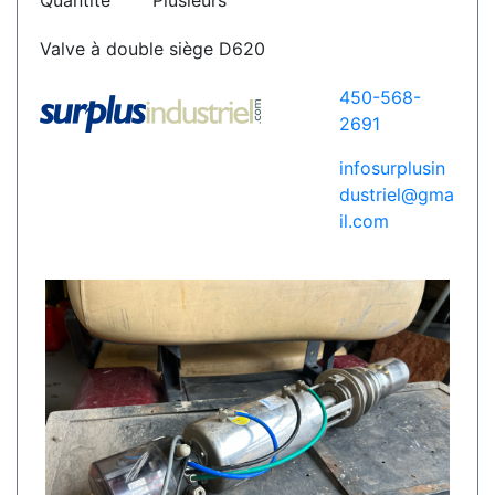
Quantité
Plusieurs
Valve à double siège D620
450-568-
2691
infosurplusin
dustriel@gma
il.com