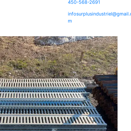
450-568-2691
infosurplusindustriel@gmail.
m