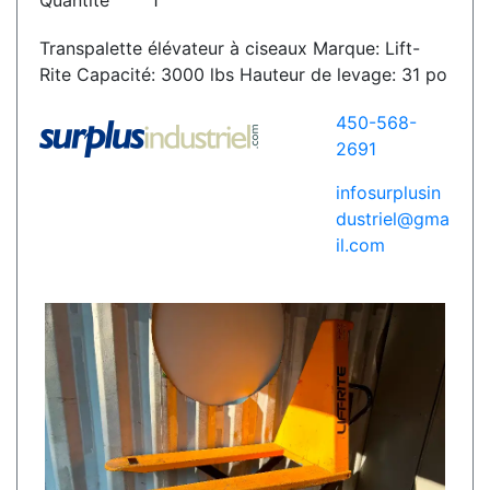
Quantité
1
Transpalette élévateur à ciseaux Marque: Lift-
Rite Capacité: 3000 lbs Hauteur de levage: 31 po
450-568-
2691
infosurplusin
dustriel@gma
il.com