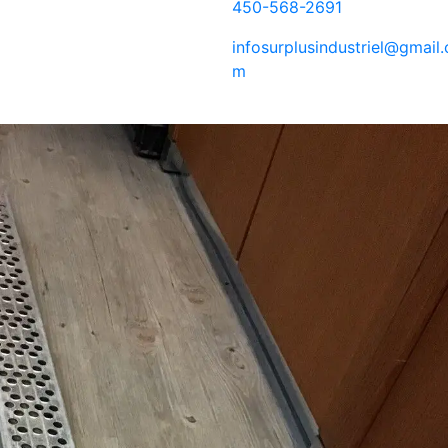
450-568-2691
infosurplusindustriel@gmail.
m