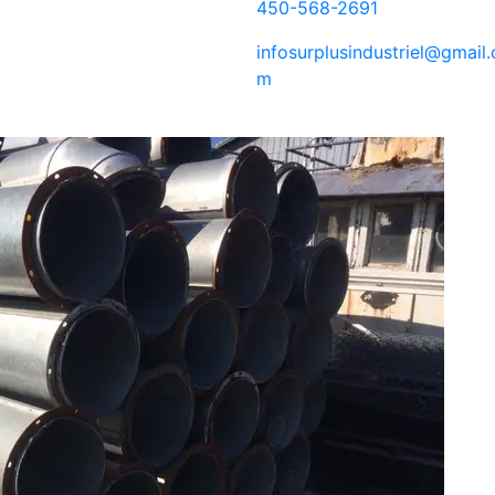
450-568-2691
infosurplusindustriel@gmail.
m