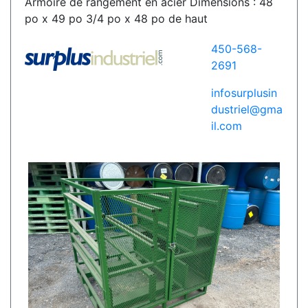
Armoire de rangement en acier Dimensions : 48
po x 49 po 3/4 po x 48 po de haut
450-568-
2691
infosurplusin
dustriel@gma
il.com