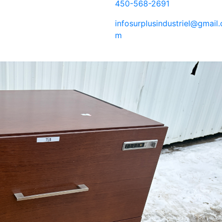
450-568-2691
infosurplusindustriel@gmail.
m