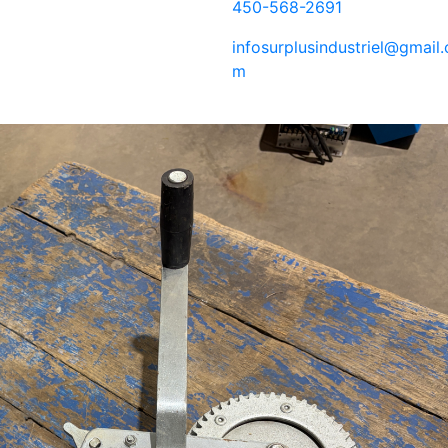
450-568-2691
infosurplusindustriel@gmail.
m