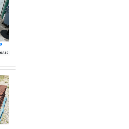
s
19812