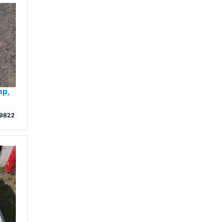
mp,
9822