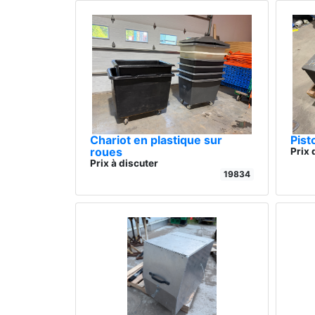
Chariot en plastique sur
Pist
roues
Prix 
Prix à discuter
19834