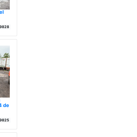
el
9828
c
4 de
9825