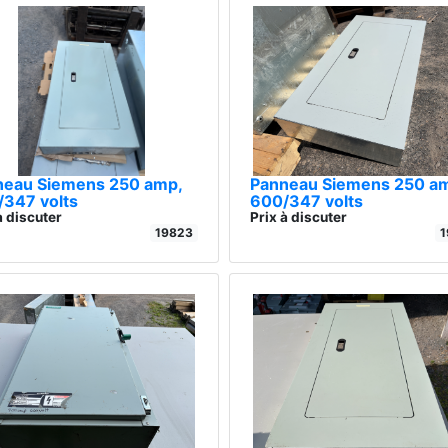
neau Siemens 250 amp,
Panneau Siemens 250 a
347 volts
600/347 volts
à discuter
Prix à discuter
19823
1