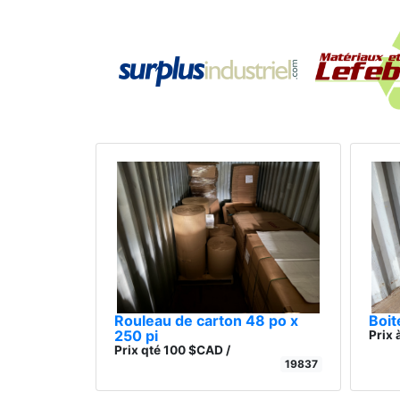
Rouleau de carton 48 po x
Boit
250 pi
Prix 
Prix qté 100 $CAD /
19837