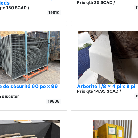
ieds
Prix qté 25 $CAD /
1
qté 150 $CAD /
19810
le de sécurité 60 po x 96
Arborite 1/8 x 4 pi x 8 pi
Prix qté 14.95 $CAD /
1
à discuter
19808