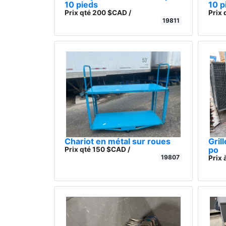
10 pieds
10 p
Prix qté 200 $CAD /
Prix 
19811
Chariot en métal sur roues
Gril
po
Prix qté 150 $CAD /
19807
Prix 