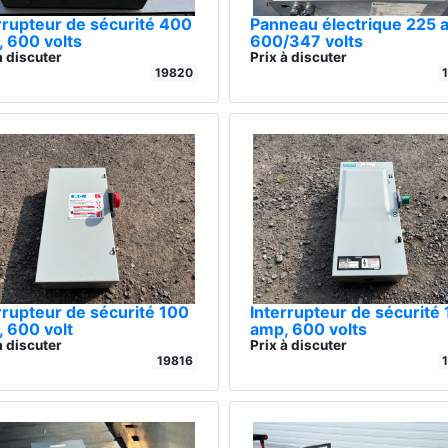
rrupteur de sécurité 400
Panneau électrique 225 
 600 volts
600/347 volts
à discuter
Prix à discuter
19820
rrupteur de sécurité 100
Interrupteur de sécurité
 600 volt
amp, 600 volts
à discuter
Prix à discuter
19816