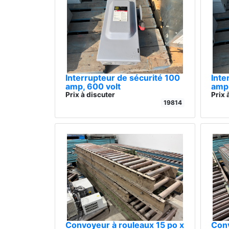
Interrupteur de sécurité 100
Inte
amp, 600 volt
amp,
Prix à discuter
Prix 
19814
Convoyeur à rouleaux 15 po x
Conv