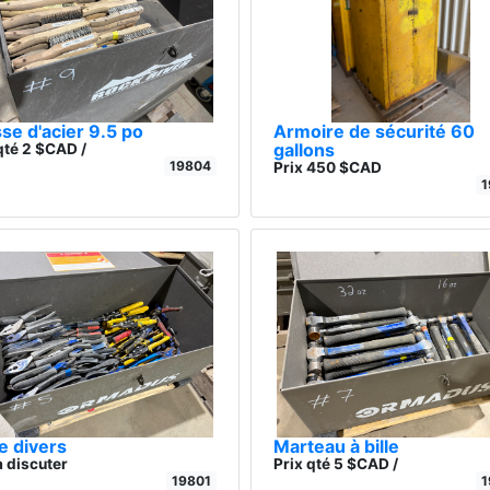
se d'acier 9.5 po
Armoire de sécurité 60
gallons
qté 2 $CAD /
19804
Prix 450 $CAD
1
e divers
Marteau à bille
à discuter
Prix qté 5 $CAD /
19801
1