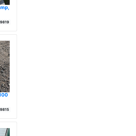
amp,
19819
 100
19815