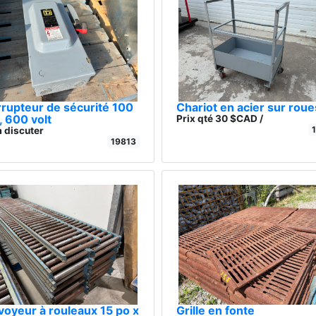
rrupteur de sécurité 100
Chariot en acier sur roue
 600 volt
Prix qté 30 $CAD /
à discuter
19813
oyeur à rouleaux 15 po x
Grille en fonte