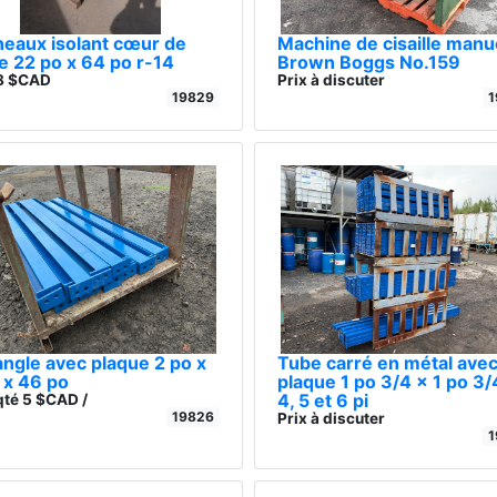
eaux isolant cœur de
Machine de cisaille manu
e 22 po x 64 po r-14
Brown Boggs No.159
 8 $CAD
Prix à discuter
19829
1
angle avec plaque 2 po x
Tube carré en métal ave
 x 46 po
plaque 1 po 3/4 x 1 po 3/
4, 5 et 6 pi
qté 5 $CAD /
19826
Prix à discuter
1